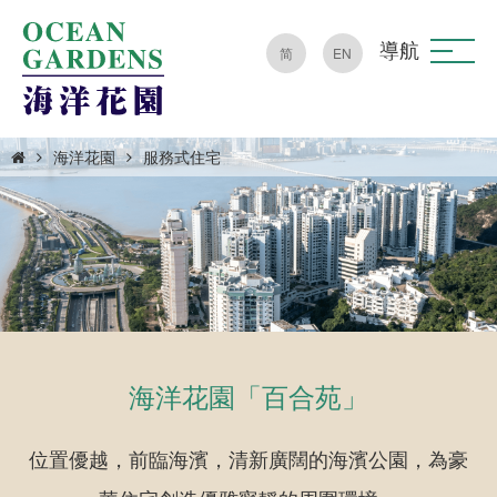
導航
简
EN
海洋花園
服務式住宅
海洋花園「百合苑」
位置優越，前臨海濱，清新廣闊的海濱公園，為豪