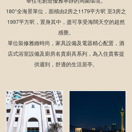
華住宅創造優雅寧靜的周圍環境。
180°全海景單位，面積由2房之1179平方呎 至3房之
1997平方呎，置身其中，盡可享受海闊天空的超然
感覺。
單位裝修雅緻時尚，家具設備及電器精心配置，酒
店式浴室設備及廚房名貴廚具系列，為入住貴客提
供週到，舒適的生活居亭。