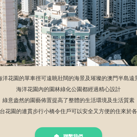
海洋花園的單車徑可遠眺壯闊的海景及璀璨的澳門半島遠
海洋花園內的園林綠化公園都經過精心設計
綠意盎然的園藝佈置提高了整體的生活環境及生活質素
台花園的連貫步行小橋令住戶可以安全又方便的住來於
聯繫我們