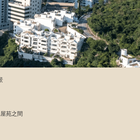
景
各屋苑之間