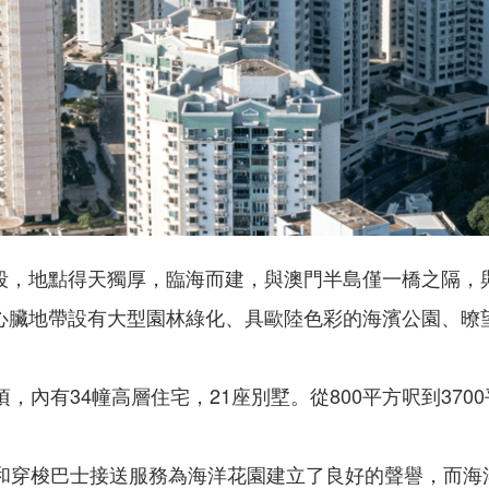
段，地點得天獨厚，臨海而建，與澳門半島僅一橋之隔，
心臟地帶設有大型園林綠化、具歐陸色彩的海濱公園、暸
，內有34幢高層住宅，21座別墅。從800平方呎到370
務和穿梭巴士接送服務為海洋花園建立了良好的聲譽，而海