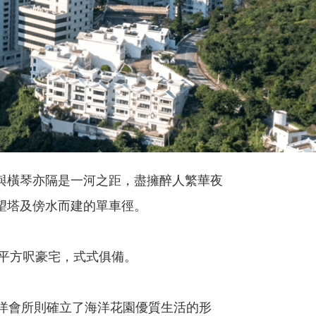
與橫琴亦隔是一河之距，盡擁醉人繁華夜
望塔及傍水而建的單車徑。
0平方呎豪宅，式式俱備。
洋會所則確立了海洋花園優質生活的形