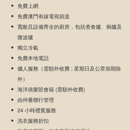
免費上網
免費澳門有線電視頻道
寬敞且設備齊全的廚房，包括煮食爐、焗爐及
微波爐
獨立冷氣
免費本地電話
傭人服務（需額外收費 ; 星期日及公眾假期除
外）
海洋俱樂部會籍 (需額外收費)
由仲量聯行管理
24 小時禮賓服務
洗衣服務折扣