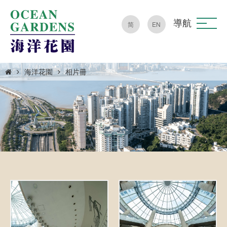
導航
简
EN
海洋花園
相片冊