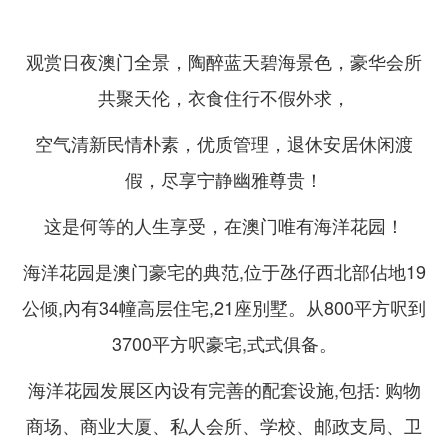
观赏日夜澳门全景，陶醉蓝天碧海景色，豪华会所
共聚天伦，衣食住行不假外求，
空气清新民情朴素，优质管理，退休安居休闲渡
假，尽享宁静幽雅尊贵！
这是何等的人生享受，在澳门唯有海洋花园！
海洋花园是澳门豪宅的典范,位于氹仔西北部佔地19
公倾,內有34幢高层住宅,21座別墅。从800平方呎到
3700平方呎豪宅,式式俱备。
海洋花园发展区內设有完善的配套设施,包括: 购物
商场、商业大厦、私人会所、学校、邮政支局、卫