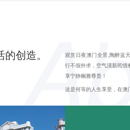
活的创造。
观赏日夜澳门全景,陶醉蓝
行不假外求，空气清新民情
享宁静幽雅尊贵！
这是何等的人生享受，在澳