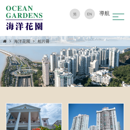
導航
简
EN
海洋花園
相片冊