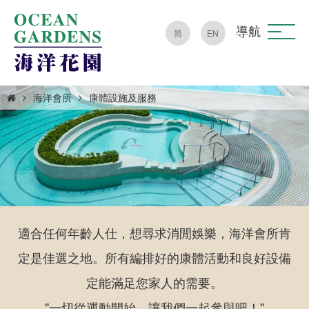
導航
简
EN
海洋會所
康體設施及服務
適合任何年齡人仕，想尋求消閒娛樂，海洋會所肯
定是佳選之地。所有編排好的康體活動和良好設備
定能滿足您家人的需要。
"一切從運動開始，讓我們一起參與吧！"