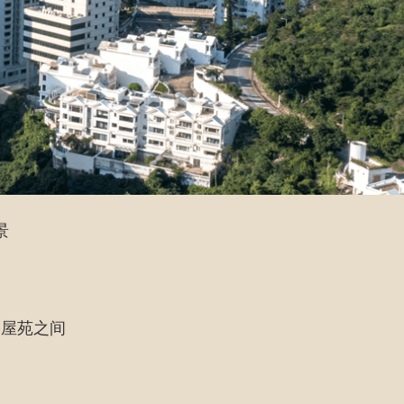
景
各屋苑之间