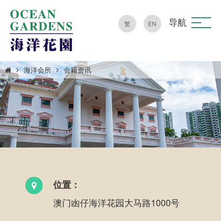
导航
繁
EN
海洋会所
会籍资讯
位置：
澳门凼仔海洋花园大马路1000号