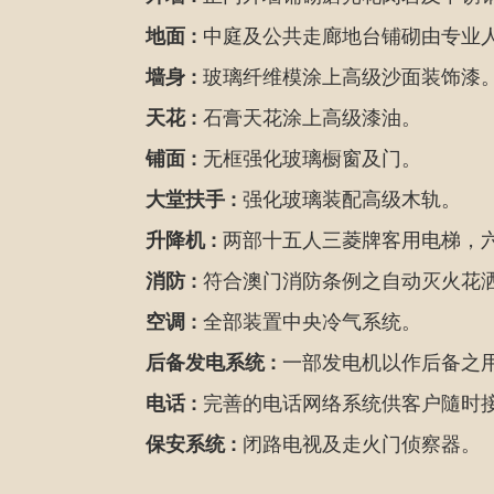
中庭及公共走廊地台铺砌由专业
地面 :
玻璃纤维模涂上高级沙面装饰漆
墙身 :
石膏天花涂上高级漆油。
天花 :
无框强化玻璃橱窗及门。
铺面 :
强化玻璃装配高级木轨。
大堂扶手 :
两部十五人三菱牌客用电梯，
升降机 :
符合澳门消防条例之自动灭火花
消防 :
全部装置中央冷气系统。
空调 :
一部发电机以作后备之
后备发电系统 :
完善的电话网络系统供客户隨时
电话 :
闭路电视及走火门侦察器。
保安系统 :