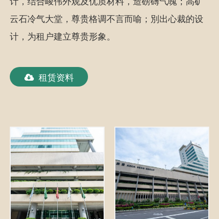
计，结合峻伟外观及优质材料，造磅礡气魄；高矿
云石冷气大堂，尊贵格调不言而喻；別出心裁的设
计，为租户建立尊贵形象。
租赁资料