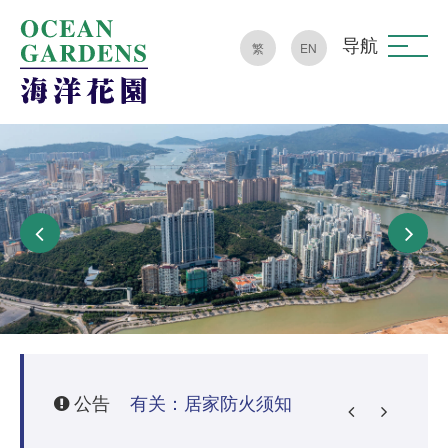
导航
繁
EN
公告
有关：消防局突击巡查、要求清理公共区域杂物及罚款之通知
有关：居家防火须知
新穿梭巴士二维