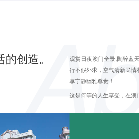
活的创造。
观赏日夜澳门全景,陶醉蓝
行不假外求，空气清新民情
享宁静幽雅尊贵！
这是何等的人生享受，在澳