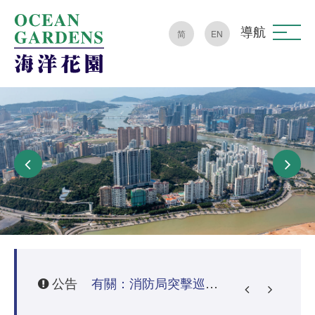
導航
简
EN
公告
芙蓉苑火警事件通告(特別通知)
有關：消防局突擊巡查、要求清理公共區域雜物及罰款之通知
有關：居家防火